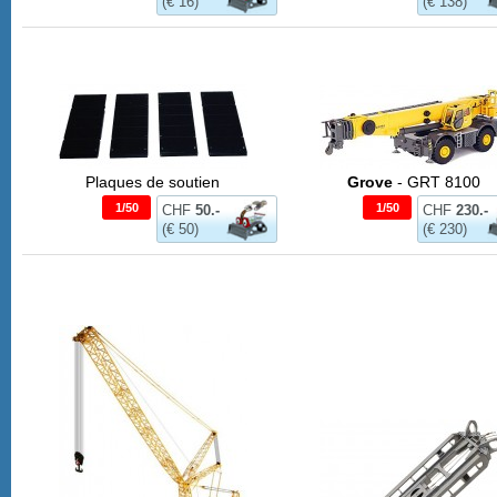
(€ 16)
(€ 138)
Plaques de soutien
Grove
- GRT 8100
1/50
1/50
CHF
50.-
CHF
230.-
(€ 50)
(€ 230)