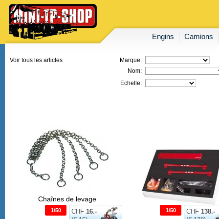
Engins
Camions
Voir tous les articles
Marque:
Nom:
Echelle:
Chaînes de levage
1/50
1/50
CHF
16.-
CHF
138.-