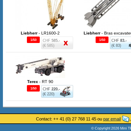
Liebherr
- LR1600-2
Liebherr
- Bras excavate
1/50
1/50
CHF
585.-
CHF
83.-
(€ 585)
(€ 83)
Terex
- RT 90
1/50
CHF
220.-
(€ 220)
Contact: ++ 41 (0) 27 768 11 45 ou
par email
© Copyright 2026 Mini T