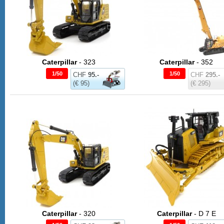
Caterpillar
- 323
Caterpillar
- 352
1/50
1/50
CHF
95.-
CHF
295.-
(€ 95)
(€ 295)
Caterpillar
- 320
Caterpillar
- D 7 E