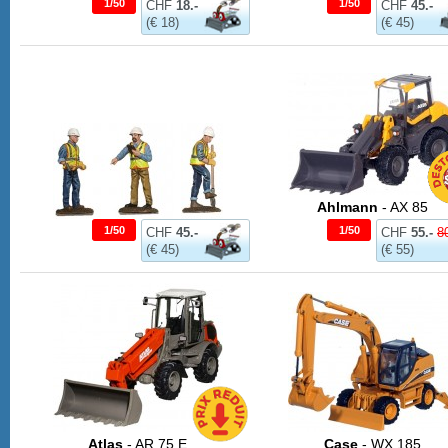
1/50
1/50
CHF
18.-
CHF
45.-
(€ 18)
(€ 45)
Ahlmann
- AX 85
1/50
1/50
CHF
45.-
CHF
55.-
80
(€ 45)
(€ 55)
Atlas
- AR 75 E
Case
- WX 185