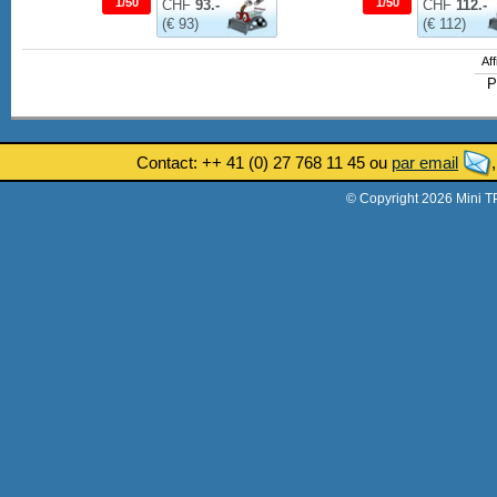
1/50
1/50
CHF
93.-
CHF
112.-
(€ 93)
(€ 112)
Aff
P
Contact: ++ 41 (0) 27 768 11 45 ou
par email
© Copyright 2026 Mini T