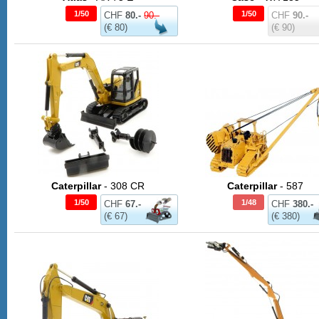
1/50
1/50
CHF
80.-
90.-
CHF
90.-
(€ 80)
(€ 90)
Caterpillar
- 308 CR
Caterpillar
- 587
1/50
1/48
CHF
67.-
CHF
380.-
(€ 67)
(€ 380)