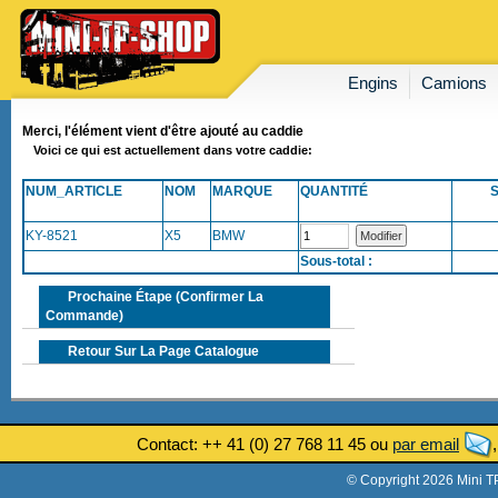
Engins
Camions
Merci, l'élément vient d'être ajouté au caddie
Voici ce qui est actuellement dans votre caddie:
NUM_ARTICLE
NOM
MARQUE
QUANTITÉ
KY-8521
X5
BMW
Sous-total :
Prochaine Étape (confirmer La
Commande)
Retour Sur La Page Catalogue
Contact: ++ 41 (0) 27 768 11 45 ou
par email
© Copyright 2026 Mini T