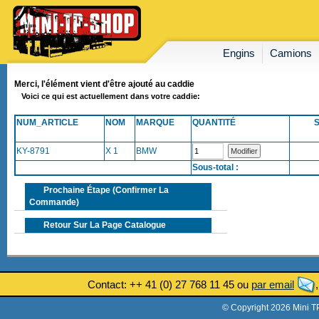
Engins
Camions
Merci, l'élément vient d'être ajouté au caddie
Voici ce qui est actuellement dans votre caddie:
NUM_ARTICLE
NOM
MARQUE
QUANTITÉ
KY-8791
X 1
BMW
Sous-total :
Prochaine Étape (confirmer La
Commande)
Retour Sur La Page Catalogue
Contact: ++ 41 (0) 27 768 11 45 ou
par email
© Copyright 2026 Mini T