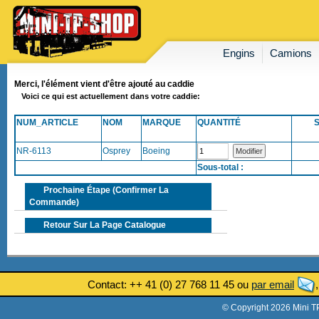
Engins
Camions
Merci, l'élément vient d'être ajouté au caddie
Voici ce qui est actuellement dans votre caddie:
NUM_ARTICLE
NOM
MARQUE
QUANTITÉ
NR-6113
Osprey
Boeing
Sous-total :
Prochaine Étape (confirmer La
Commande)
Retour Sur La Page Catalogue
Contact: ++ 41 (0) 27 768 11 45 ou
par email
© Copyright 2026 Mini T