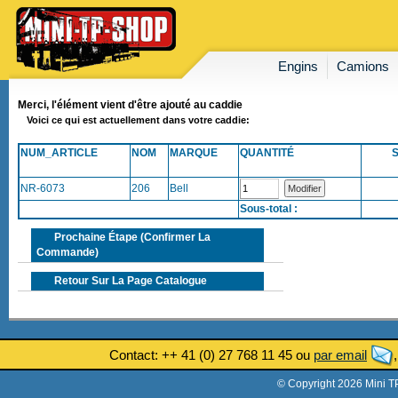
Engins
Camions
Merci, l'élément vient d'être ajouté au caddie
Voici ce qui est actuellement dans votre caddie:
NUM_ARTICLE
NOM
MARQUE
QUANTITÉ
NR-6073
206
Bell
Sous-total :
Prochaine Étape (confirmer La
Commande)
Retour Sur La Page Catalogue
Contact: ++ 41 (0) 27 768 11 45 ou
par email
© Copyright 2026 Mini T