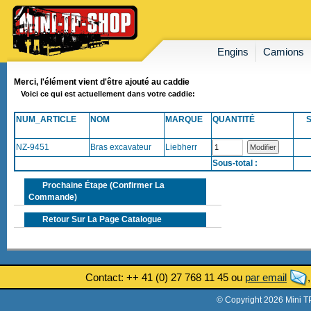
Engins
Camions
Merci, l'élément vient d'être ajouté au caddie
Voici ce qui est actuellement dans votre caddie:
NUM_ARTICLE
NOM
MARQUE
QUANTITÉ
NZ-9451
Bras excavateur
Liebherr
Sous-total :
Prochaine Étape (confirmer La
Commande)
Retour Sur La Page Catalogue
Contact: ++ 41 (0) 27 768 11 45 ou
par email
© Copyright 2026 Mini T