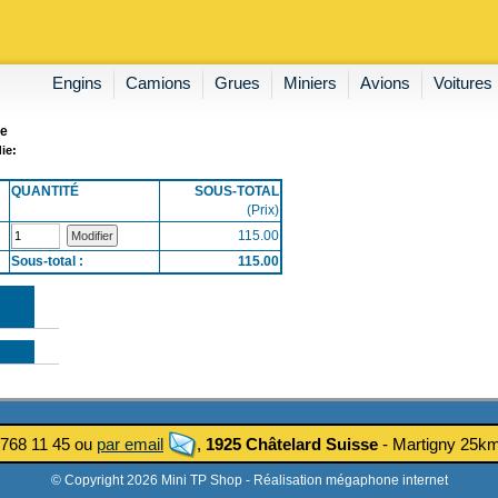
Engins
Camions
Grues
Miniers
Avions
Voitures
ie
ie:
QUANTITÉ
SOUS-TOTAL
(Prix)
115.00
Sous-total :
115.00
 768 11 45 ou
par email
,
1925 Châtelard Suisse
- Martigny 25
© Copyright 2026 Mini TP Shop -
Réalisation mégaphone internet