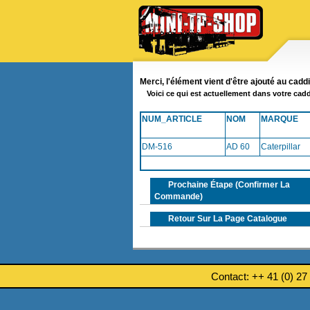
Merci, l'élément vient d'être ajouté au cadd
Voici ce qui est actuellement dans votre cadd
NUM_ARTICLE
NOM
MARQUE
DM-516
AD 60
Caterpillar
Prochaine Étape (confirmer La
Commande)
Retour Sur La Page Catalogue
Contact: ++ 41 (0) 27