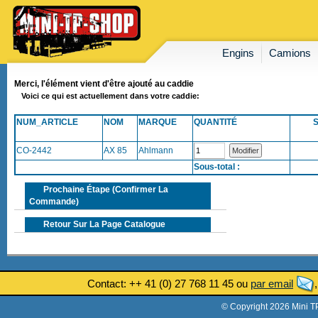
Engins
Camions
Merci, l'élément vient d'être ajouté au caddie
Voici ce qui est actuellement dans votre caddie:
NUM_ARTICLE
NOM
MARQUE
QUANTITÉ
CO-2442
AX 85
Ahlmann
Sous-total :
Prochaine Étape (confirmer La
Commande)
Retour Sur La Page Catalogue
Contact: ++ 41 (0) 27 768 11 45 ou
par email
© Copyright 2026 Mini T