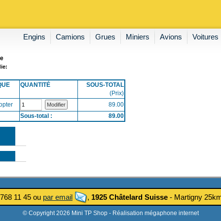
Engins
Camions
Grues
Miniers
Avions
Voitures
ie
ie:
QUE
QUANTITÉ
SOUS-TOTAL
(Prix)
opter
89.00
Sous-total :
89.00
 768 11 45 ou
par email
,
1925 Châtelard Suisse
- Martigny 25
© Copyright 2026 Mini TP Shop -
Réalisation mégaphone internet