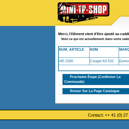
Merci, l'élément vient d'être ajouté au cadd
Voici ce qui est actuellement dans votre cadd
NUM_ARTICLE
NOM
MAR
AR-1500
Cougar AS 532
Euroc
Prochaine Étape (confirmer La
Commande)
Retour Sur La Page Catalogue
Contact: ++ 41 (0) 27