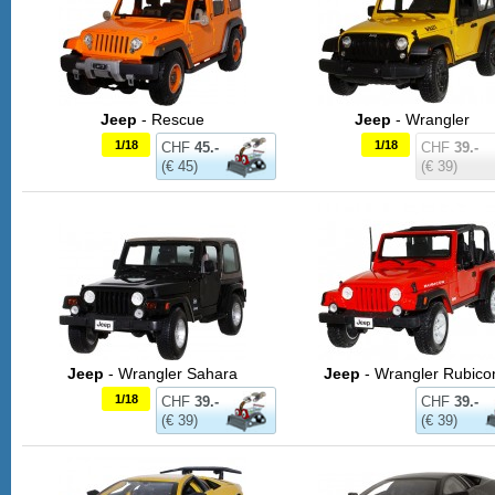
Jeep
- Rescue
Jeep
- Wrangler
1/18
1/18
CHF
45.-
CHF
39.-
(€ 45)
(€ 39)
Jeep
- Wrangler Sahara
Jeep
- Wrangler Rubico
1/18
CHF
39.-
CHF
39.-
(€ 39)
(€ 39)