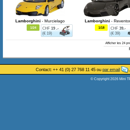
Lamborghini
- Murcielago
Lamborghini
- Revento
1/24
1/18
CHF
19 .-
CHF
39.-
(€ 19)
(€ 39)
Afficher les 24 p
Contact: ++ 41 (0) 27 768 11 45 ou
par email
© Copyright 2026 Mini T