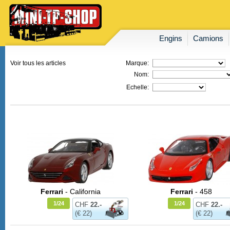
Engins
Camions
Voir tous les articles
Marque:
Nom:
Echelle:
Ferrari
- California
Ferrari
- 458
1/24
1/24
CHF
22.-
CHF
22.-
(€ 22)
(€ 22)