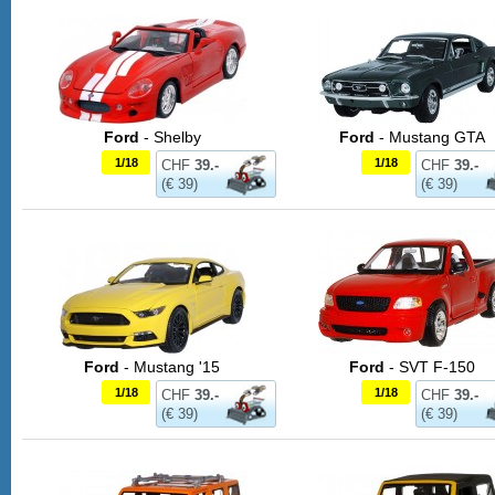
Ford
- Shelby
Ford
- Mustang GTA
1/18
1/18
CHF
39.-
CHF
39.-
(€ 39)
(€ 39)
Ford
- Mustang '15
Ford
- SVT F-150
1/18
1/18
CHF
39.-
CHF
39.-
(€ 39)
(€ 39)