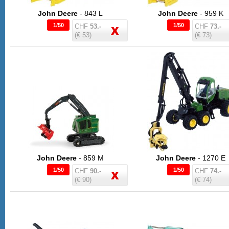
John Deere
- 843 L
John Deere
- 959 K
1/50
1/50
CHF
53.-
CHF
73.-
(€ 53)
(€ 73)
John Deere
- 859 M
John Deere
- 1270 E
1/50
1/50
CHF
90.-
CHF
74.-
(€ 90)
(€ 74)