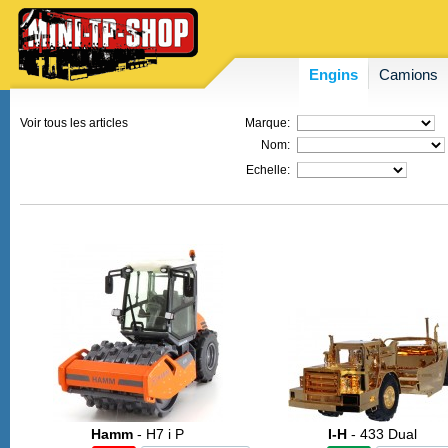
Engins
Camions
Voir tous les articles
Marque:
Nom:
Echelle:
Hamm
- H7 i P
I-H
- 433 Dual