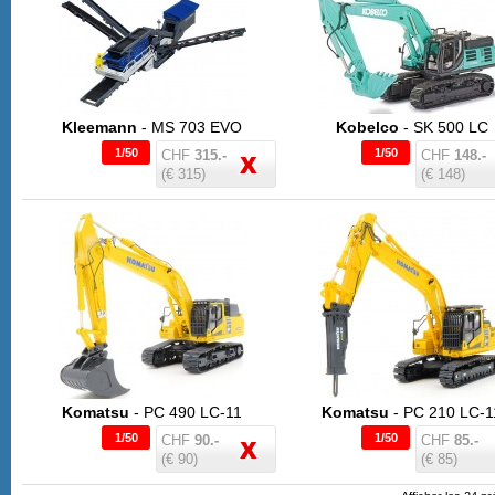
Kleemann
- MS 703 EVO
Kobelco
- SK 500 LC
1/50
1/50
CHF
315.-
CHF
148.-
(€ 315)
(€ 148)
Komatsu
- PC 490 LC-11
Komatsu
- PC 210 LC-1
1/50
1/50
CHF
90.-
CHF
85.-
(€ 90)
(€ 85)