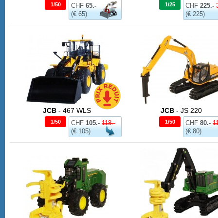
1/50
1/25
CHF
65.-
CHF
225.-
(€ 65)
(€ 225)
JCB
- 467 WLS
JCB
- JS 220
1/50
1/50
CHF
105.-
118.-
CHF
80.-
1
(€ 105)
(€ 80)