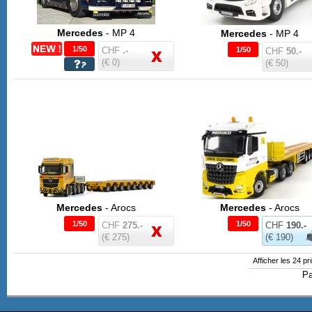
Mercedes
- MP 4
Mercedes
- MP 4
1/50
CHF
.-
1/50
CHF
50.-
(€ 0)
(€ 50)
Mercedes
- Arocs
Mercedes
- Arocs
1/50
1/50
CHF
275.-
CHF
190.-
(€ 275)
(€ 190)
Afficher les 24 p
P