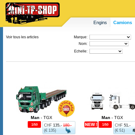
Engins
Camions
Voir tous les articles
Marque:
Nom:
Echelle:
Man
- TGX
Man
- TGX
1/50
1/50
CHF
135.-
180.-
CHF
51.-
(€ 135)
(€ 51)