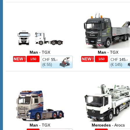
Man
- TGX
Man
- TGX
1/50
1/50
CHF
55.-
CHF
145.-
(€ 55)
(€ 145)
Man
- TGX
Mercedes
- Arocs