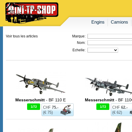
Engins
Camions
Voir tous les articles
Marque:
Nom:
Echelle:
Messerschmitt
- BF 110 E
Messerschmitt
- BF 11
1/72
1/72
CHF
75.-
CHF
62.-
(€ 75)
(€ 62)