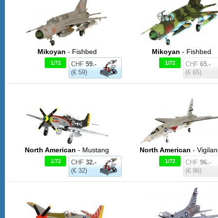
Mikoyan
- Fishbed
Mikoyan
- Fishbed
1/72
1/72
CHF
59.-
CHF
65.-
(€ 59)
(€ 65)
North American
- Mustang
North American
- Vigilan
1/72
1/72
CHF
32.-
CHF
96.-
(€ 32)
(€ 96)