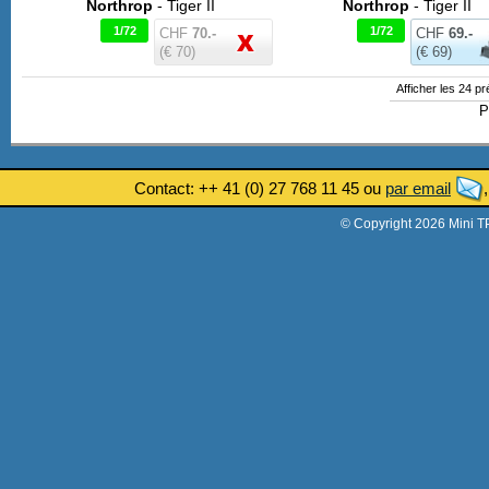
Northrop
- Tiger II
Northrop
- Tiger II
1/72
1/72
CHF
70.-
CHF
69.-
(€ 70)
(€ 69)
Afficher les 24 p
P
Contact: ++ 41 (0) 27 768 11 45 ou
par email
© Copyright 2026 Mini T