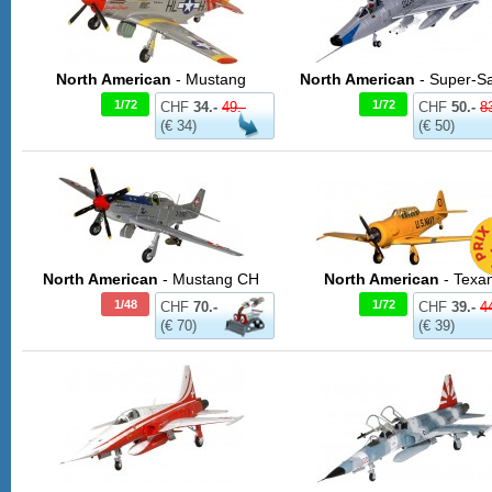
North American
- Mustang
North American
- Super-S
1/72
1/72
CHF
34.-
49.-
CHF
50.-
83
(€ 34)
(€ 50)
North American
- Mustang CH
North American
- Texa
1/48
1/72
CHF
70.-
CHF
39.-
44
(€ 70)
(€ 39)